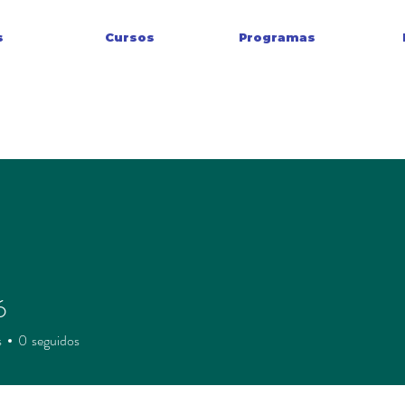
s
Cursos
Programas
6
s
0
seguidos