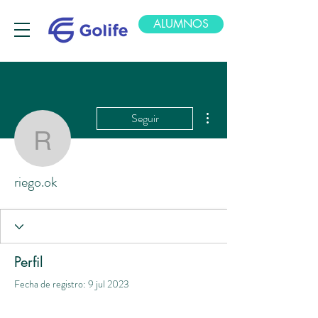
ALUMNOS
Más acciones
Seguir
riego.ok
riego.ok
Perfil
Fecha de registro: 9 jul 2023