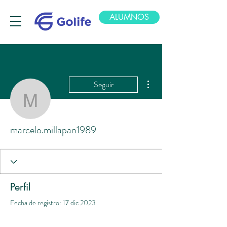
ALUMNOS
Más acciones
Seguir
marcelo.millapan1989
marcelo.millapan1989
Perfil
Fecha de registro: 17 dic 2023