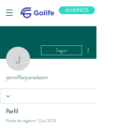
ALUMNOS
Más acciones
Seguir
jennifferparedesm
jennifferparedesm
Perfil
Fecha de registro: 12 jul 2023