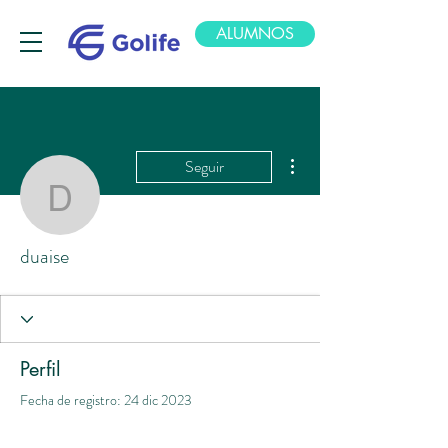
ALUMNOS
Más acciones
Seguir
duaise
duaise
Perfil
Fecha de registro: 24 dic 2023