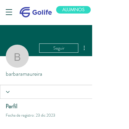
ALUMNOS
Más acciones
Seguir
barbaramaureira
barbaramaureira
Perfil
Fecha de registro: 23 dic 2023