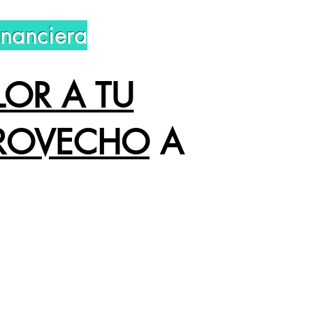
inanciera
LOR A TU
ROVECHO
A