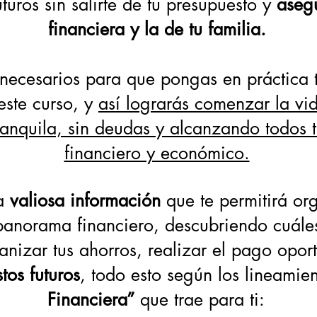
turos sin salirte de tu presupuesto y
asegu
financiera y la de tu familia.
 necesarios para que pongas en práctica 
este curso, y
así lograrás comenzar la vi
anquila, sin deudas y alcanzando todos tu
financiero y económico.
 a
valiosa información
que te permitirá or
panorama financiero, descubriendo cuáles
anizar tus ahorros, realizar el pago opor
tos futuros
, todo esto según los lineamie
Financiera”
que trae para ti: