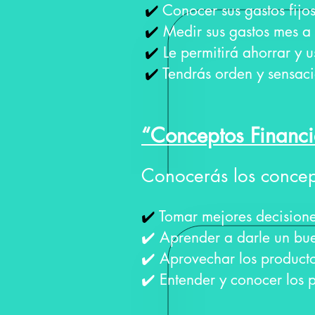
✔️
Conocer sus gastos fijo
✔️
Medir sus gastos mes a
✔️
Le permitirá ahorrar y 
✔️
Tendrás orden y sensac
“Conceptos Financ
Conocerás los concept
✔️
Tomar mejores decision
​✔️ Aprender a darle un bue
​✔️ Aprovechar los product
​✔️ Entender y conocer los