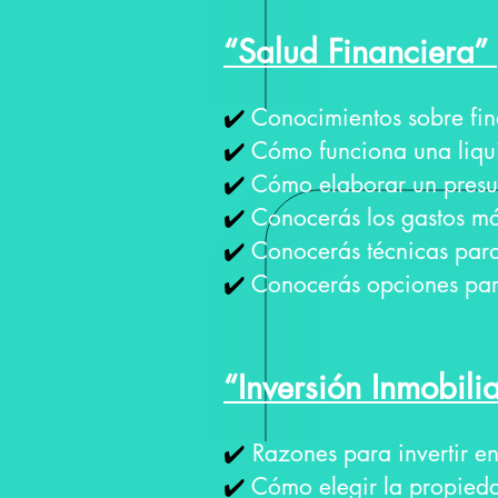
“Salud Financiera”
✔️
Conocimientos sobre fin
✔️
Cómo funciona una liqui
✔️
Cómo elaborar un presu
✔️
Conocerás los gastos má
✔️
Conocerás técnicas par
✔️
Conocerás opciones para
“Inversión Inmobili
✔️
Razones para invertir en
✔️
Cómo elegir la propieda