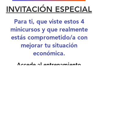
INVITACIÓN ESPECIAL
Para ti, que viste estos 4
minicursos y que realmente
estás comprometido/a con
mejorar tu situación
económica.
Accede al
entrenamiento
gratuito
, donde descubrirás
como
ORDENAR TU DINERO
, EN
SÓLO DOS MESES, Y PAGAR
TUS DEUDAS
SIN TENER QUE
TRABAJAR MÁS HORAS.
VER ENTRENAMIENTO GRAUITO